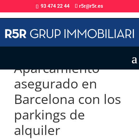
93 474 22 44
r5r@r5r.es
Aparcamiento
asegurado en
Barcelona con los
parkings de
alquiler