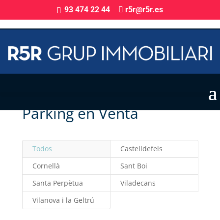
93 474 22 44
r5r@r5r.es
Parking en Venta
Todos
Castelldefels
Cornellà
Sant Boi
Santa Perpètua
Viladecans
Vilanova i la Geltrú