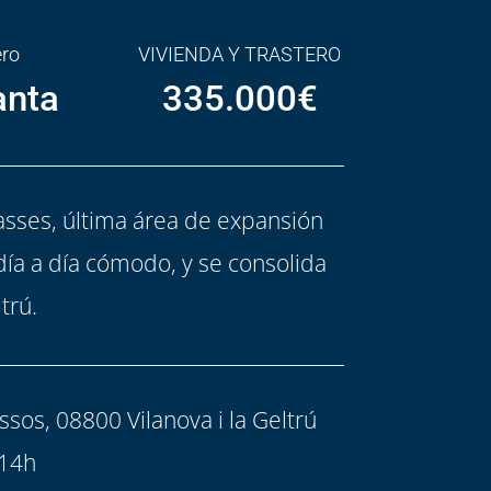
ero
VIVIENDA Y TRASTERO
anta
335.000€
sses, última área de expansión
día a día cómodo, y se consolida
trú.
sos, 08800 Vilanova i la Geltrú
 14h