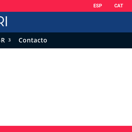
ESP
CAT
5R
Contacto