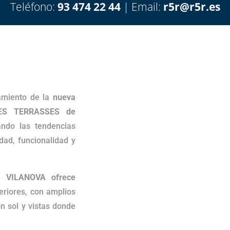
Teléfono:
93 474 22 44
| Email:
r5r@r5r.es
amiento de la
nueva
LES TERRASSES de
ndo las tendencias
dad, funcionalidad y
 VILANOVA ofrece
teriores, con amplios
on sol y vistas donde