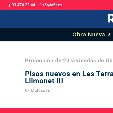
93 474 22 44
r5r@r5r.es
Obra Nueva
Promoción de 20 viviendas 
Pisos nuevos en Les Terra
Llimonet III
C/ Mulasses