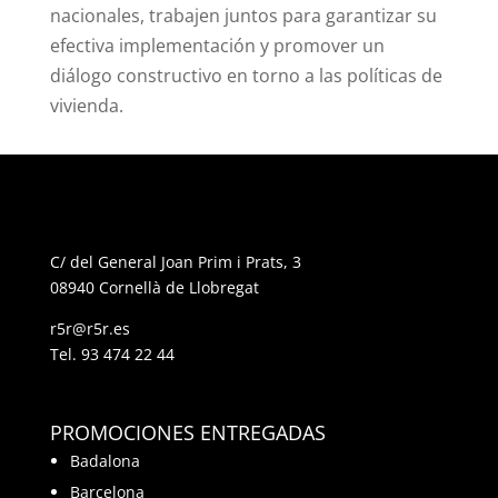
nacionales, trabajen juntos para garantizar su
efectiva implementación y promover un
diálogo constructivo en torno a las políticas de
vivienda.
C/ del General Joan Prim i Prats, 3
08940 Cornellà de Llobregat
r5r@r5r.es
Tel.
93 474 22 44
PROMOCIONES ENTREGADAS
Badalona
Barcelona