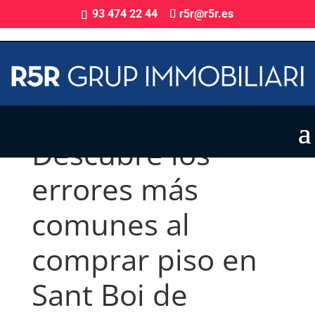
93 474 22 44
r5r@r5r.es
Descubre los
errores más
comunes al
comprar piso en
Sant Boi de