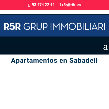
93 474 22 44
r5r@r5r.es
Promoción Obra Nueva en Sabadell
Apartamentos en Sabadell