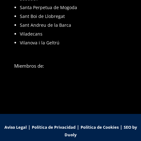
Santa Perpetua de Mogoda
Sant Boi de Llobregat
Sant Andreu de la Barca
Viladecans
Vilanova i la Geltrú
Miembros de:
|
|
|
Aviso Legal
Política de Privacidad
Política de Cookies
SEO by
Duoly