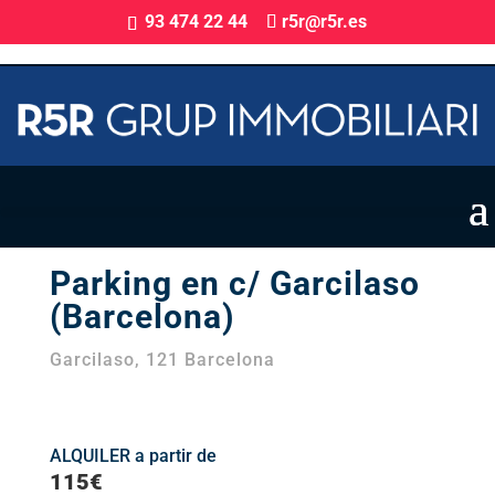
93 474 22 44
r5r@r5r.es
Parking en alquiler
Parking en c/ Garcilaso
(Barcelona)
Garcilaso, 121 Barcelona
ALQUILER a partir de
115€