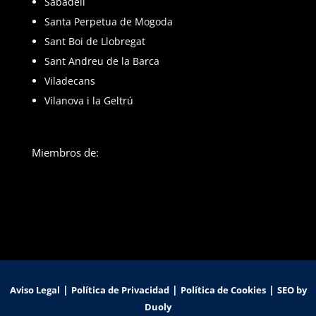
Sabadell
Santa Perpetua de Mogoda
Sant Boi de Llobregat
Sant Andreu de la Barca
Viladecans
Vilanova i la Geltrú
Miembros de:
|
|
|
Aviso Legal
Política de Privacidad
Política de Cookies
SEO by
Duoly