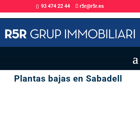
93 474 22 44
r5r@r5r.es
Promoción Obra Nueva en Sabadell
Plantas bajas en Sabadell