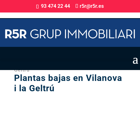
93 474 22 44
r5r@r5r.es
Promoción de Obra Nueva en Vilanova i la
Geltrú
Plantas bajas en Vilanova
i la Geltrú