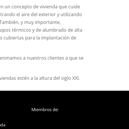
en un concepto de vivienda que cuide
rando el aire del exterior y utilizando
. También, y muy importante,
quipos térmicos y de alumbrado de alta
s cubiertas para la implantación de
animamos a nuestros clientes a que se
endas estén a la altura del siglo XXI.
Miembros de:
oda