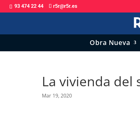
93 474 22 44
r5r@r5r.es
Obra Nueva
La vivienda del 
Mar 19, 2020