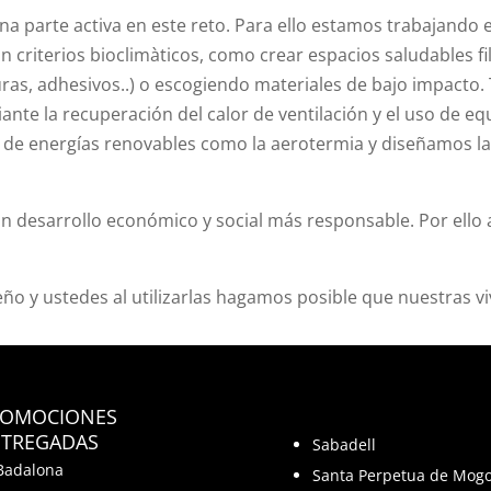
a parte activa en este reto. Para ello estamos trabajando 
criterios bioclimàticos, como crear espacios saludables filt
uras, adhesivos..) o escogiendo materiales de bajo impacto
iante la recuperación del calor de ventilación y el uso de e
 de energías renovables como la aerotermia y diseñamos la
n desarrollo económico y social más responsable. Por ello 
ño y ustedes al utilizarlas hagamos posible que nuestras vivi
ROMOCIONES
TREGADAS
Sabadell
Badalona
Santa Perpetua de Mog