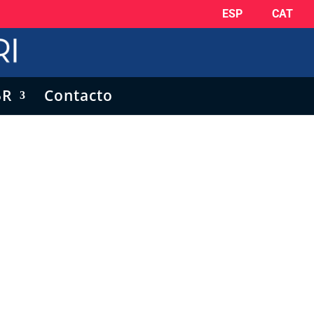
ESP
CAT
5R
Contacto