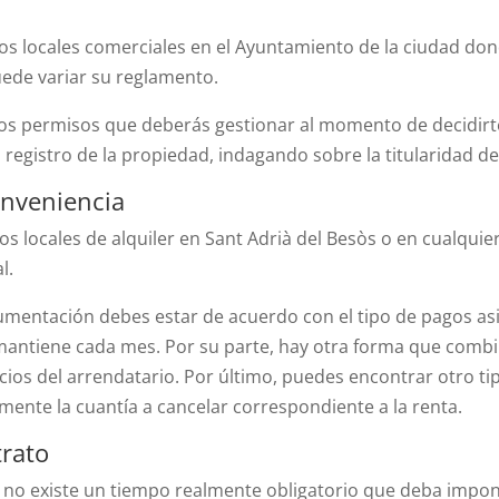
s locales comerciales en el Ayuntamiento de la ciudad donde
ede variar su reglamento.
os permisos que deberás gestionar al momento de decidirte
 registro de la propiedad, indagando sobre la titularidad de
onveniencia
os locales de alquiler en Sant Adri
à
del Bes
ò
s o en cualquie
l.
umentación debes estar de acuerdo con el tipo de pagos as
mantiene cada mes. Por su parte, hay otra forma que combi
icios del arrendatario. Por último, puedes encontrar otro 
ente la cuantía a cancelar correspondiente a la renta.
trato
 no existe un tiempo realmente obligatorio que deba imponer