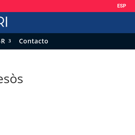
ESP
5R
Contacto
esòs