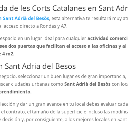
da de les Corts Catalanes en Sant Adr
 Sant Adrià del Besòs
, esta alternativa te resultará muy a
al acceso directo a Rondas y A7.
e espacio en un lugar ideal para cualquier
actividad comerci
see dos puertas que facilitan el acceso a las oficinas y a
e 4 m2.
en Sant Adria del Besos
gocio, seleccionar un buen lugar es de gran importancia,
 buscar ciudades urbanas como
Sant Adri
à del Besò
s
con loc
mprendimiento.
elección y dar un gran avance en tu local debes evaluar cada
l contrato, el tamaño de la superficie e incluso las modific
 decisión y, por consiguiente, a los mejores locales en Sant