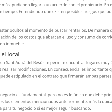
 más, pudiendo llegar a un acuerdo con el propietario. En e
de tiempo. Entendiendo que existen posibles riesgos que pu
 estar ocultos al momento de buscar rentarlos. De manera qu
ación de los costos que abarcan el uso y consumo de corrie
ado inmueble.
el local
r en Sant Adri
à
del Bes
ò
s te permite encontrar lugares muy ó
s realizar modificaciones. En consecuencia, es importante q
quede estipulado en el contrato que firmarán ambas partes
negocio es fundamental, pero no es lo único que debe priori
os los elementos mencionados anteriormente, más la ubicac
a para tu negocio o si es mejor seguir buscando.