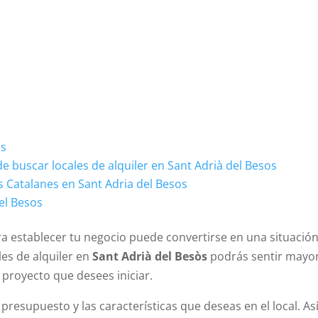
òs
e buscar locales de alquiler en Sant Adrià del Besos
s Catalanes en Sant Adria del Besos
del Besos
ra establecer tu negocio puede convertirse en una situació
les de alquiler en
Sant Adri
à del Besò
s
podrás sentir mayor
proyecto que desees iniciar.
esupuesto y las características que deseas en el local. Así