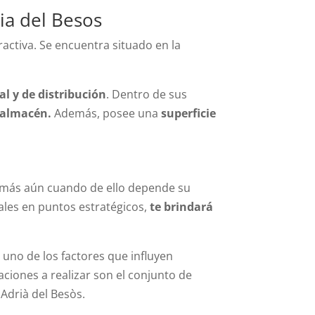
ia del Besos
tractiva. Se encuentra situado en la
al y de distribución
. Dentro de sus
l almacén.
Además, posee una
superficie
 más aún cuando de ello depende su
ales en puntos estratégicos,
te brindará
 uno de los factores que influyen
aciones a realizar son el conjunto de
 Adri
à
del Bes
ò
s.