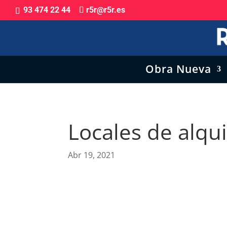
93 474 22 44
r5r@r5r.es
Obra Nueva
Locales de alqui
Abr 19, 2021