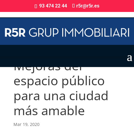
93 474 22 44
r5r@r5r.es
Mejoras del
espacio público
para una ciudad
más amable
Mar 19, 2020