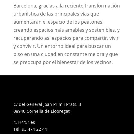
Barcelona, gracias a la reciente transformación
urbanística de las principales vías que
aumentarán el espacio de los peatones,
creando espacios más amables y sostenibles, y
recuperando así espacios para compartir, vivir
y convivir. Un entorno ideal para buscar un
piso en una ciudad en constante mejora y que
se preocupa por el bienestar de los vecinos.
C/ del General Joan Prim i Prats, 3
08940 Cornellà de Llobregat
r5r@r5r.es
Tel.
93 474 22 44