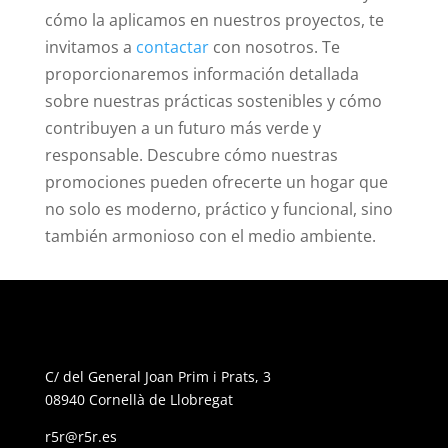
cómo la aplicamos en nuestros proyectos, te
invitamos a
contactar
con nosotros. Te
proporcionaremos información detallada
sobre nuestras prácticas sostenibles y cómo
contribuyen a un futuro más verde y
responsable. Descubre cómo nuestras
promociones pueden ofrecerte un hogar que
no solo es moderno, práctico y funcional, sino
también armonioso con el medio ambiente.
C/ del General Joan Prim i Prats, 3
08940 Cornellà de Llobregat
r5r@r5r.es