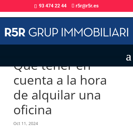
93 474 22 44
r5r@r5r.es
Qué tener en
cuenta a la hora
de alquilar una
oficina
Oct 11, 2024