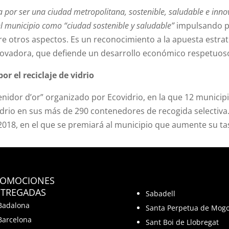
 por ser una ciudad metropolitana, sostenible, saludable e inno
l municipio como “ciudad sostenible y saludable”
impulsando pol
ntre otros aspectos. Es un reconocimiento a la apuesta estra
novadora, que defiende un desarrollo económico respetuoso 
r el reciclaje de vidrio
enidor d’or”
organizado por Ecovidrio, en la que 12 municipi
idrio en sus más de 290 contenedores de recogida selectiv
 2018, en el que se premiará al municipio que aumente su tas
ROMOCIONES
TREGADAS
Sabadell
Badalona
Santa Perpetua de Mog
Barcelona
Sant Boi de Llobregat