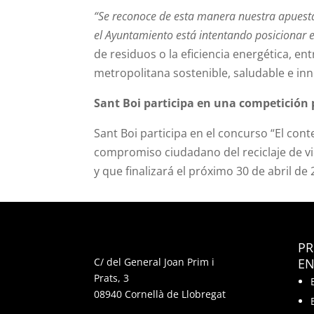
“Se reconoce de esta manera nuestra apuesta
el Ayuntamiento está intentando posicionar e
de residuos o la eficiencia energética, e
metropolitana sostenible, saludable e in
Sant Boi participa en una competición po
Sant Boi participa en
el concurso “El cont
compromiso ciudadano del reciclaje de v
y que finalizará el próximo 30 de abril de
P
C/ del General Joan Prim i
EN
Prats, 3
08940 Cornellà de Llobregat