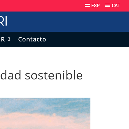
ESP
CAT
5R
Contacto
udad sostenible