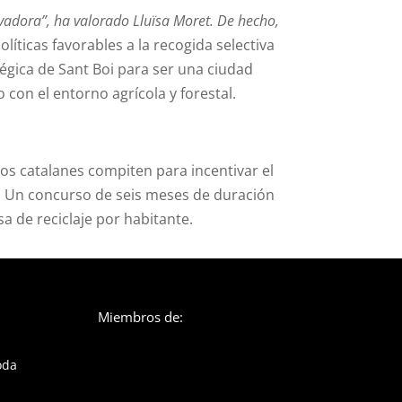
vadora”, ha valorado Lluïsa Moret. De hecho,
íticas favorables a la recogida selectiva
tégica de Sant Boi para ser una ciudad
con el entorno agrícola y forestal.
os catalanes compiten para incentivar el
a. Un concurso de seis meses de duración
a de reciclaje por habitante.
Miembros de:
oda