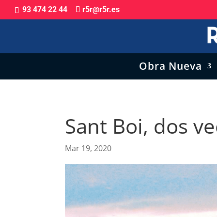
93 474 22 44
r5r@r5r.es
Obra Nueva
Sant Boi, dos v
Mar 19, 2020