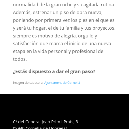
normalidad de la gran urbe y su agitada rutina.
Además, estrenar un piso de obra nueva,
poniendo por primera vez los pies en el que es
y será tu hogar, el de tu familia y tus proyectos,
siempre es motivo de alegría, orgullo y
satisfacción que marca el inicio de una nueva
etapa en la vida personal y profesional de
todos.
¿Estás dispuesto a dar el gran paso?
Imagen de cabecera:
Ajuntament de Cornellà
C/ del General Joan Prim i Prats, 3
08940 Cornellà de Llobregat