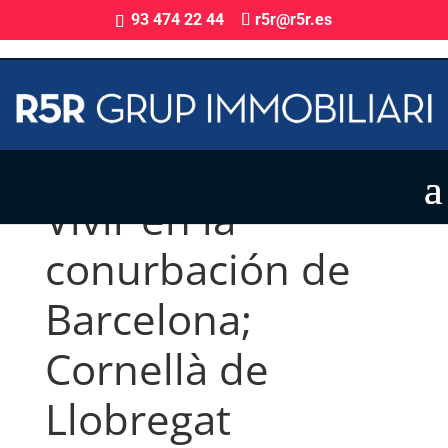
93 474 22 44
r5r@r5r.es
Vivir en la
conurbación de
Barcelona;
Cornellà de
Llobregat