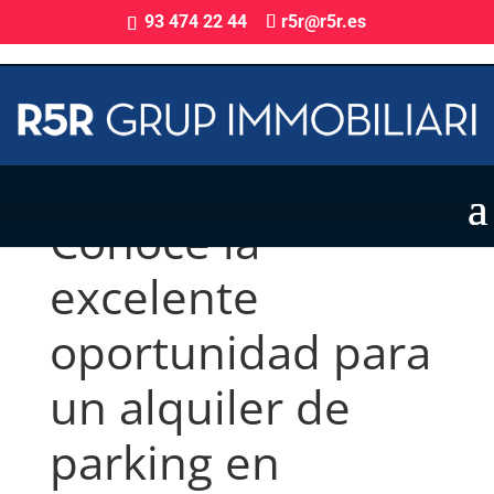
93 474 22 44
r5r@r5r.es
Conoce la
excelente
oportunidad para
un alquiler de
parking en