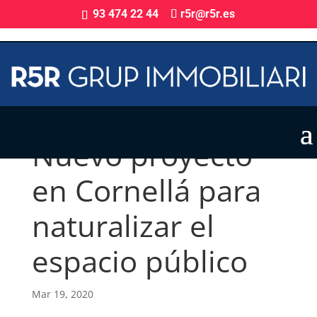
93 474 22 44
r5r@r5r.es
Nuevo proyecto
en Cornellá para
naturalizar el
espacio público
Mar 19, 2020