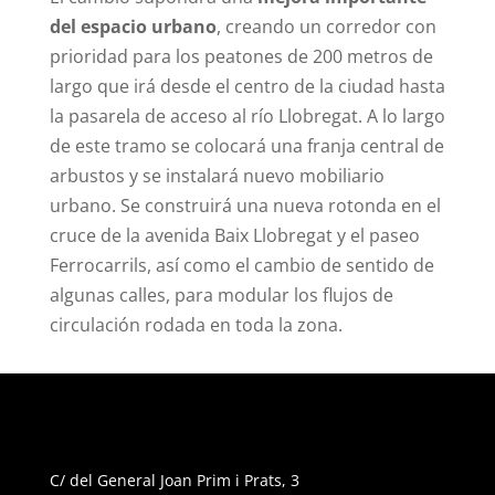
del espacio urbano
, creando un corredor con
prioridad para los peatones de 200 metros de
largo que irá desde el centro de la ciudad hasta
la pasarela de acceso al río Llobregat. A lo largo
de este tramo se colocará una franja central de
arbustos y se instalará nuevo mobiliario
urbano. Se construirá una nueva rotonda en el
cruce de la avenida Baix Llobregat y el paseo
Ferrocarrils, así como el cambio de sentido de
algunas calles, para modular los flujos de
circulación rodada en toda la zona.
C/ del General Joan Prim i Prats, 3