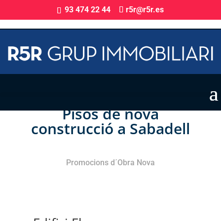
93 474 22 44
r5r@r5r.es
Pisos de nova
construcció a Sabadell
Promocions d´Obra Nova