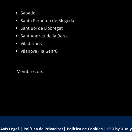
Sabadell
Santa Perpètua de Mogoda
Sant Boi de Llobregat
Sant Andreu de la Barca
Viladecans
Vilanova i la Geltrú
Membres de:
|
|
|
Avís Legal
Política de Privacitat
Política de Cookies
SEO by Duoly