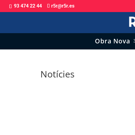
93 474 22 44
r5r@r5r.es
Obra Nova
Notícies