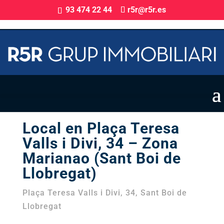
93 474 22 44
r5r@r5r.es
Local en Lloguer
Local en Plaça Teresa
Valls i Divi, 34 – Zona
Marianao (Sant Boi de
Llobregat)
Plaça Teresa Valls i Divi, 34, Sant Boi de
Llobregat