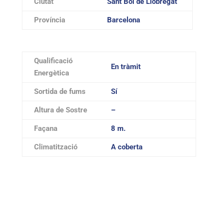
Ciutat
Sant Boi de Llobregat
Província
Barcelona
Qualificació
En tràmit
Energètica
Sortida de fums
Sí
Altura de Sostre
–
Façana
8 m.
Climatització
A coberta