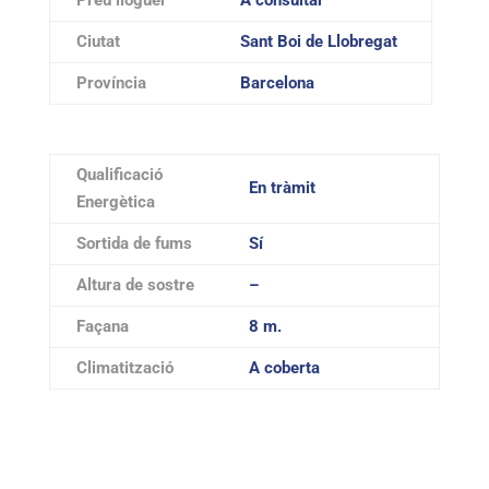
Preu lloguer
A consultar
Ciutat
Sant Boi de Llobregat
Província
Barcelona
Qualificació
En tràmit
Energètica
Sortida de fums
Sí
Altura de sostre
–
Façana
8 m.
Climatització
A coberta