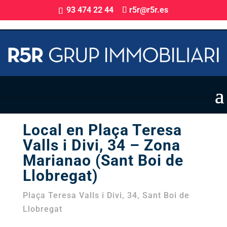
93 474 22 44
r5r@r5r.es
Local en venda
Local en Plaça Teresa
Valls i Divi, 34 – Zona
Marianao (Sant Boi de
Llobregat)
Plaça Teresa Valls i Divi, 34, Sant Boi de
Llobregat