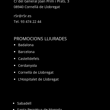
C/ del General Joan Prim i Prats, 3
08940 Cornellà de Llobregat
r5r@r5r.es
Tel.
93 474 22 44
PROMOCIONS LLIURADES
Badalona
Barcelona
Castelldefels
Cerdanyola
Cornellà de Llobregat
L’Hospitalet de Llobregat
Sabadell
Santa Perpètua de Mogoda