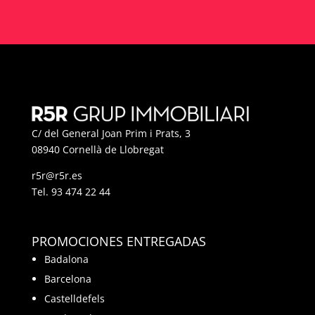
C/ del General Joan Prim i Prats, 3
08940 Cornellà de Llobregat
r5r@r5r.es
Tel.
93 474 22 44
PROMOCIONES ENTREGADAS
Badalona
Barcelona
Castelldefels